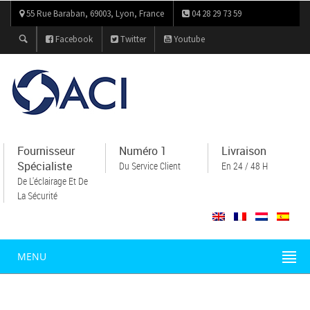
55 Rue Baraban, 69003, Lyon, France
04 28 29 73 59
Facebook
Twitter
Youtube
Fournisseur
Numéro 1
Livraison
Spécialiste
Du Service Client
En 24 / 48 H
De L'éclairage Et De
La Sécurité
MENU