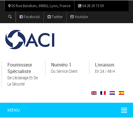
55 Rue Baraban, 69003, Lyon, France
04 28 29 73 59
Facebook
Twitter
Youtube
Fournisseur
Numéro 1
Livraison
Spécialiste
Du Service Client
En 24 / 48 H
De L'éclairage Et De
La Sécurité
MENU