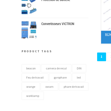
Convertisseurs VICTRON
BIJ
PRODUCT TAGS
1
beacon
camera de recul
DIN
Feu de travail
gyrophare
led
orange
osram
phare de travail
worklamp