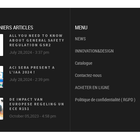
NIERS ARTICLES
MENU
ALL YOU NEED TO KNOW
NEWS
ABOUT GENERAL SAFETY
REGULATION GSR2
INNOVATION&DESIGN
July 28,2024 - 3:37 pm
Catalogue
ACI SERA PRESENT A
L’IAA 2024 !
Contactez-nous
July 28,2024 - 2:39 pm
ACHETER EN LIGNE
Politique de confidentialité ( RGPD )
DE IMPACT VAN
EUROPESE REGELING UN
ECE R151
October 05,2023 - 4:58 pm