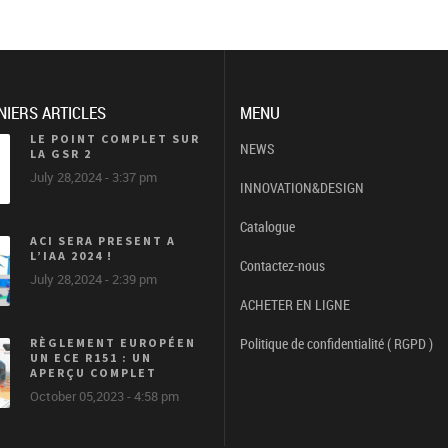
NIERS ARTICLES
MENU
LE POINT COMPLET SUR
NEWS
LA GSR 2
July 28,2024 - 3:37 pm
INNOVATION&DESIGN
Catalogue
ACI SERA PRESENT A
L’IAA 2024 !
Contactez-nous
July 28,2024 - 2:39 pm
ACHETER EN LIGNE
Politique de confidentialité ( RGPD )
RÈGLEMENT EUROPÉEN
UN ECE R151 : UN
APERÇU COMPLET
October 05,2023 - 4:58 pm