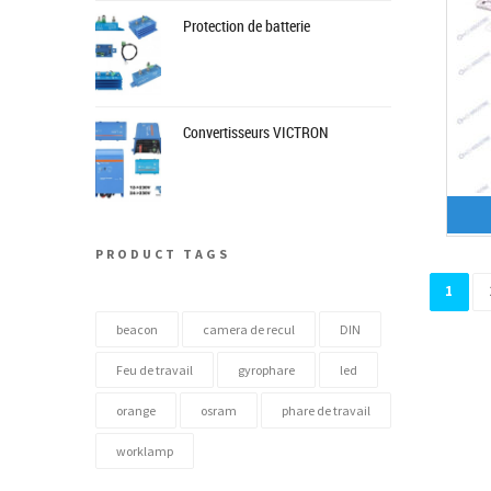
Protection de batterie
Convertisseurs VICTRON
PRODUCT TAGS
1
beacon
camera de recul
DIN
Feu de travail
gyrophare
led
orange
osram
phare de travail
worklamp