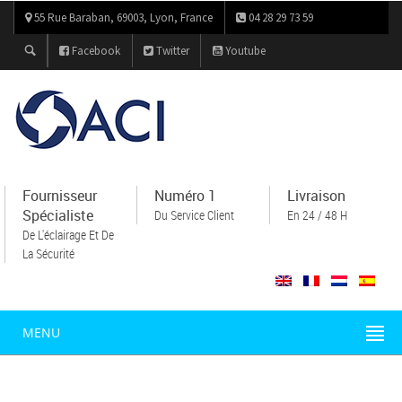
55 Rue Baraban, 69003, Lyon, France
04 28 29 73 59
Facebook
Twitter
Youtube
Fournisseur
Numéro 1
Livraison
Spécialiste
Du Service Client
En 24 / 48 H
De L'éclairage Et De
La Sécurité
MENU