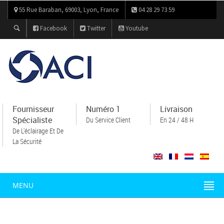
55 Rue Baraban, 69003, Lyon, France
04 28 29 73 59
Facebook
Twitter
Youtube
Fournisseur
Numéro 1
Livraison
Spécialiste
Du Service Client
En 24 / 48 H
De L'éclairage Et De
La Sécurité
MENU