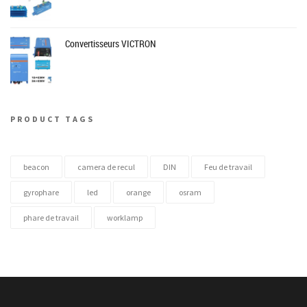
Convertisseurs VICTRON
PRODUCT TAGS
beacon
camera de recul
DIN
Feu de travail
gyrophare
led
orange
osram
phare de travail
worklamp