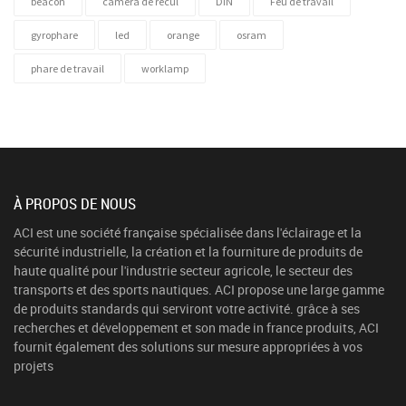
beacon
camera de recul
DIN
Feu de travail
gyrophare
led
orange
osram
phare de travail
worklamp
À PROPOS DE NOUS
ACI est une société française spécialisée dans l'éclairage et la
sécurité industrielle, la création et la fourniture de produits de
haute qualité pour l'industrie secteur agricole, le secteur des
transports et des sports nautiques. ACI propose une large gamme
de produits standards qui serviront votre activité. grâce à ses
recherches et développement et son made in france produits, ACI
fournit également des solutions sur mesure appropriées à vos
projets