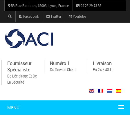
55 Rue Baraban, 69003, Lyon, France
04 28 29 73 59
Facebook
Twitter
Youtube
Fournisseur
Numéro 1
Livraison
Spécialiste
Du Service Client
En 24 / 48 H
De L'éclairage Et De
La Sécurité
MENU