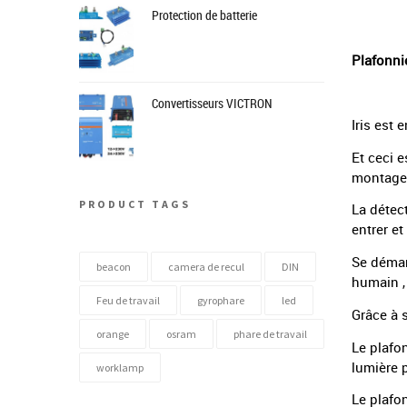
Protection de batterie
Plafonni
Convertisseurs VICTRON
Iris est 
Et ceci e
montage 
PRODUCT TAGS
La détec
entrer e
Se démar
beacon
camera de recul
DIN
humain ,
Feu de travail
gyrophare
led
Grâce à 
orange
osram
phare de travail
Le plafo
lumière 
worklamp
Le plafon