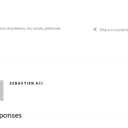
tion de présence
,
iris
,
lumen
,
plafonnier
Share in social 
SEBASTIEN ACI
sponses