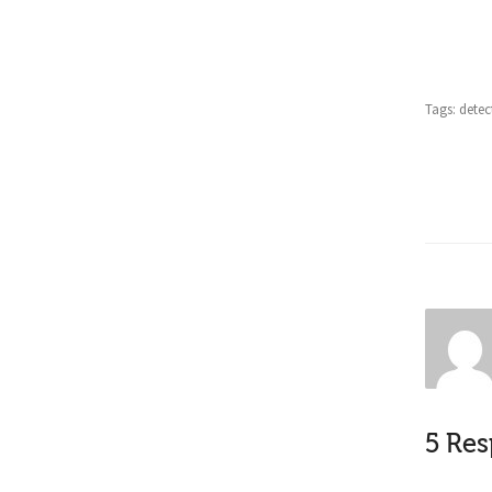
Tags:
detec
5 Re