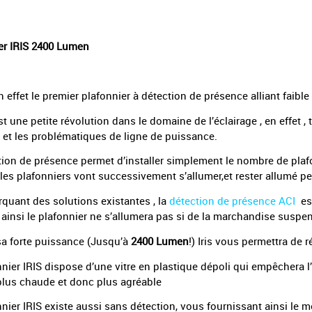
er IRIS 2400 Lumen
en effet le premier plafonnier à détection de présence alliant faib
st une petite révolution dans le domaine de l’éclairage , en effet 
et les problématiques de ligne de puissance.
tion de présence permet d’installer simplement le nombre de plafonn
t les plafonniers vont successivement s’allumer,et rester allumé 
quant des solutions existantes , la
détection de présence ACI
est
 ainsi le plafonnier ne s’allumera pas si de la marchandise susp
sa forte puissance (Jusqu’à
2400 Lumen
!) Iris vous permettra de
nnier IRIS dispose d’une vitre en plastique dépoli qui empêchera l
plus chaude et donc plus agréable
nier IRIS existe aussi sans détection, vous fournissant ainsi le m