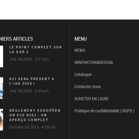
NIERS ARTICLES
MENU
LE POINT COMPLET SUR
NEWS
LA GSR 2
July 28,2024 - 3:37 pm
INNOVATION&DESIGN
Catalogue
ACI SERA PRESENT A
L’IAA 2024 !
Contactez-nous
July 28,2024 - 2:39 pm
ACHETER EN LIGNE
Politique de confidentialité ( RGPD )
RÈGLEMENT EUROPÉEN
UN ECE R151 : UN
APERÇU COMPLET
October 05,2023 - 4:58 pm