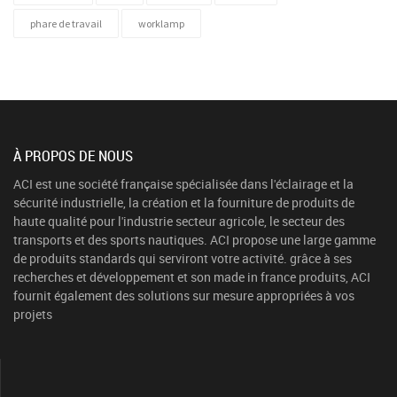
phare de travail
worklamp
À PROPOS DE NOUS
ACI est une société française spécialisée dans l'éclairage et la
sécurité industrielle, la création et la fourniture de produits de
haute qualité pour l'industrie secteur agricole, le secteur des
transports et des sports nautiques. ACI propose une large gamme
de produits standards qui serviront votre activité. grâce à ses
recherches et développement et son made in france produits, ACI
fournit également des solutions sur mesure appropriées à vos
projets