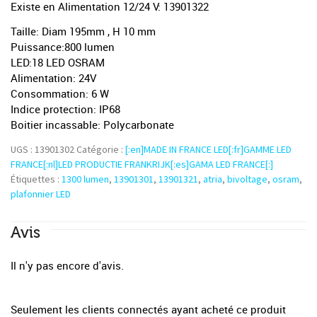
Existe en Alimentation 12/24 V: 13901322
Taille: Diam 195mm , H 10 mm
Puissance:800 lumen
LED:18 LED OSRAM
Alimentation: 24V
Consommation: 6 W
Indice protection: IP68
Boitier incassable: Polycarbonate
UGS :
13901302
Catégorie :
[:en]MADE IN FRANCE LED[:fr]GAMME LED
FRANCE[:nl]LED PRODUCTIE FRANKRIJK[:es]GAMA LED FRANCE[:]
Étiquettes :
1300 lumen
,
13901301
,
13901321
,
atria
,
bivoltage
,
osram
,
plafonnier LED
Avis
Il n'y pas encore d'avis.
Seulement les clients connectés ayant acheté ce produit