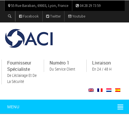
55 Rue Baraban, 69003, Lyon, France
04 28 29 73 59
Facebook
Twitter
Youtube
Fournisseur
Numéro 1
Livraison
Spécialiste
Du Service Client
En 24 / 48 H
De L'éclairage Et De
La Sécurité
MENU