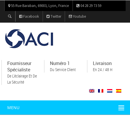
55 Rue Baraban, 69003, Lyon, France
04 28 29 73 59
Facebook
Twitter
Youtube
Fournisseur
Numéro 1
Livraison
Spécialiste
Du Service Client
En 24 / 48 H
De L'éclairage Et De
La Sécurité
MENU