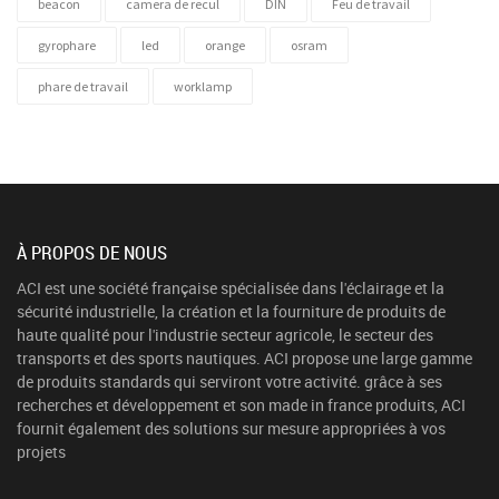
beacon
camera de recul
DIN
Feu de travail
gyrophare
led
orange
osram
phare de travail
worklamp
À PROPOS DE NOUS
ACI est une société française spécialisée dans l'éclairage et la
sécurité industrielle, la création et la fourniture de produits de
haute qualité pour l'industrie secteur agricole, le secteur des
transports et des sports nautiques. ACI propose une large gamme
de produits standards qui serviront votre activité. grâce à ses
recherches et développement et son made in france produits, ACI
fournit également des solutions sur mesure appropriées à vos
projets