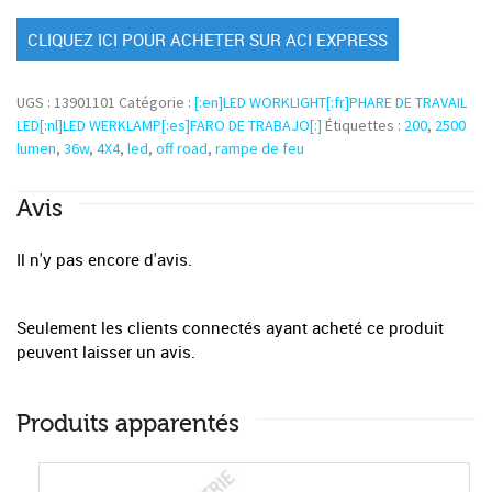
CLIQUEZ ICI POUR ACHETER SUR ACI EXPRESS
UGS :
13901101
Catégorie :
[:en]LED WORKLIGHT[:fr]PHARE DE TRAVAIL
LED[:nl]LED WERKLAMP[:es]FARO DE TRABAJO[:]
Étiquettes :
200
,
2500
lumen
,
36w
,
4X4
,
led
,
off road
,
rampe de feu
Avis
Il n'y pas encore d'avis.
Seulement les clients connectés ayant acheté ce produit
peuvent laisser un avis.
Produits apparentés