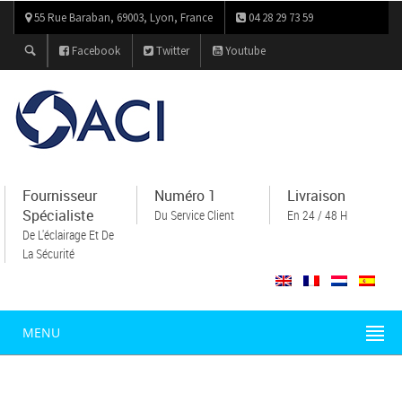
55 Rue Baraban, 69003, Lyon, France
04 28 29 73 59
Facebook
Twitter
Youtube
Fournisseur
Numéro 1
Livraison
Spécialiste
Du Service Client
En 24 / 48 H
De L'éclairage Et De
La Sécurité
MENU