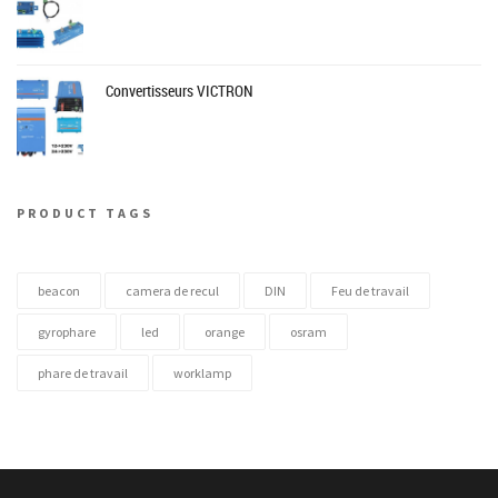
Convertisseurs VICTRON
PRODUCT TAGS
beacon
camera de recul
DIN
Feu de travail
gyrophare
led
orange
osram
phare de travail
worklamp