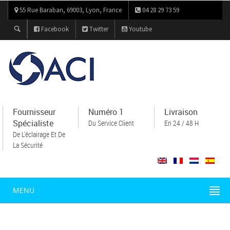
55 Rue Baraban, 69003, Lyon, France
04 28 29 73 59
Facebook
Twitter
Youtube
Fournisseur
Numéro 1
Livraison
Spécialiste
Du Service Client
En 24 / 48 H
De L'éclairage Et De
La Sécurité
MENU