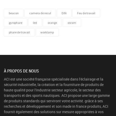
beacon
camera de recul
DIN
Feu de travail
gyrophare
led
orange
osram
phare de travail
worklamp
À PROPOS DE NOUS
ACI est une société française spécialisée dans l'éclairage et la
sécurité industrielle, la création et la fourniture de produits de
haute qualité pour l'industrie secteur agricole, le secteur des
transports et des sports nautiques. ACI propose une large gamme
de produits standards qui serviront votre activité. grâce à ses
recherches et développement et son made in france produits, ACI
fournit également des solutions sur mesure appropriées à vos